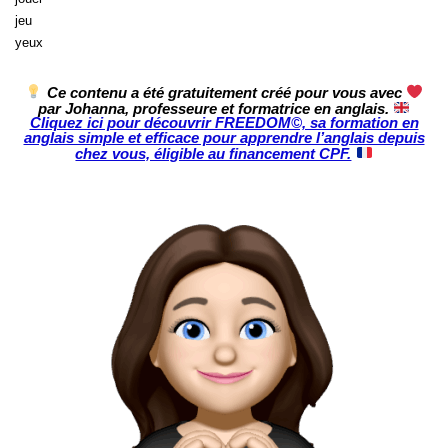
jeu
yeux
Ce contenu a été gratuitement créé pour vous avec
par Johanna, professeure et formatrice en anglais.
Cliquez ici pour découvrir FREEDOM©, sa formation en
anglais simple et efficace pour apprendre l’anglais depuis
chez vous, éligible au financement CPF.