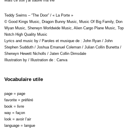
Mais ce soir j’ai sauvé ma vie
Teddy Swims – “The Door” / « La Porte »
© Good Kings Music, Dragon Bunny Music, Music Of Big Family, Don
Wyan Music, Sherwyn Worldwide Music, Alien Cargo Plane Music, Top
Notch High Quality Music
Lyrics and music by / Paroles et musique de : John Ryan / John
Stephen Sudduth / Joshua Emanuel Coleman / Julian Collin Bunetta /
Sherwyn Hewett Nicholls / Jaten Collin Dimsdale
Illustration by / Illustration de : Canva
Vocabulaire utile
page = page
favorite = préféré
book = livre
way = façon
look = avoir l’air
language = langue