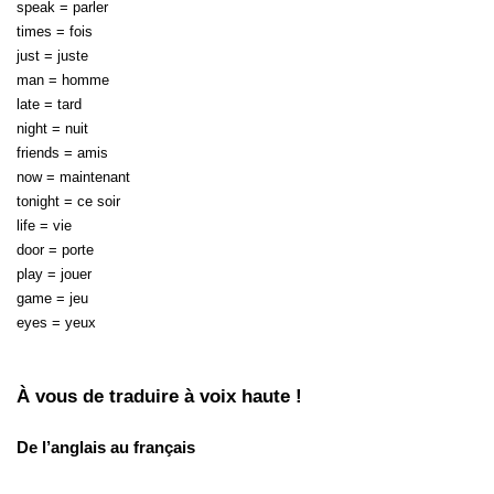
speak = parler
times = fois
just = juste
man = homme
late = tard
night = nuit
friends = amis
now = maintenant
tonight = ce soir
life = vie
door = porte
play = jouer
game = jeu
eyes = yeux
À vous de traduire à voix haute !
De l’anglais au français