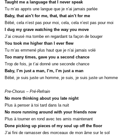
Taught me a language that I never speak
Tu m’as appris une langue que je n’ai jamais parlée
Baby, that ain’t for me, that, that ain’t for me
Bébé, cela n’est pas pour moi, cela, cela n’est pas pour moi
I dug my grave watching the way you move
J’ai creusé ma tombe en regardant ta façon de bouger
You took me higher than I ever flew
Tu m’as emmené plus haut que je n’ai jamais volé
Too many times, gave you a second chance
Trop de fois, je t’ai donné une seconde chance
Baby, I’m just a man, I’m, I’m just a man
Bébé, je suis juste un homme, je suis, je suis juste un homme
Pre-Chorus – Pré-Refrain
No more thinking about you late night
Plus à penser à toi tard dans la nuit
No more running around with your friends now
Plus à tourner en rond avec tes amis maintenant
Done picking up pieces of my soul up off the floor
J’ai fini de ramasser des morceaux de mon âme sur le sol