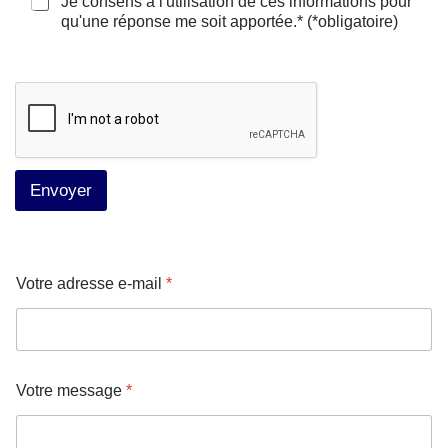
C
Je consens à l'utilisation de ces informations pour
a
qu'une réponse me soit apportée.* (*obligatoire)
s
e
à
c
o
c
h
e
Envoyer
r
*
Votre adresse e-mail
*
Votre message
*