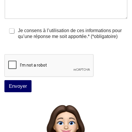
C
Je consens à l’utilisation de ces informations pour
a
qu’une réponse me soit apportée.* (*obligatoire)
s
e
à
c
o
c
h
e
Envoyer
r
*