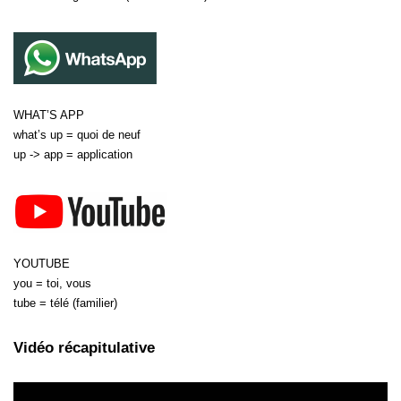
WHAT’S APP
what’s up = quoi de neuf
up -> app = application
YOUTUBE
you = toi, vous
tube = télé (familier)
Vidéo récapitulative