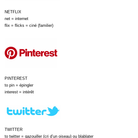
NETFLIX
net = internet
flix = flicks = ciné (familier)
PINTEREST
to pin = épingler
interest = intérêt
TWITTER
to twitter = gazouiller (cri d’un oiseau) ou blablater