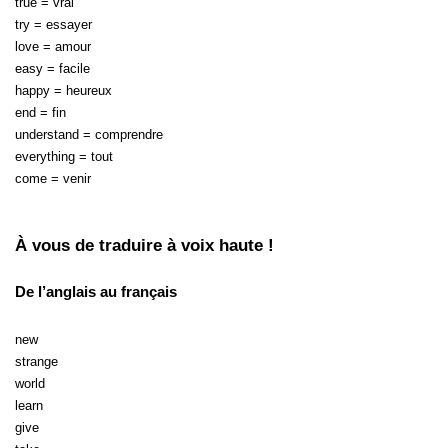
true = vrai
try = essayer
love = amour
easy = facile
happy = heureux
end = fin
understand = comprendre
everything = tout
come = venir
À vous de traduire à voix haute !
De l’anglais au français
new
strange
world
learn
give