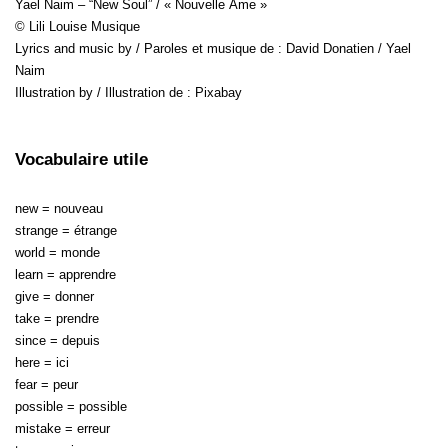
Yael Naim – “New Soul” / « Nouvelle Âme »
© Lili Louise Musique
Lyrics and music by / Paroles et musique de : David Donatien / Yael
Naim
Illustration by / Illustration de : Pixabay
Vocabulaire utile
new = nouveau
strange = étrange
world = monde
learn = apprendre
give = donner
take = prendre
since = depuis
here = ici
fear = peur
possible = possible
mistake = erreur