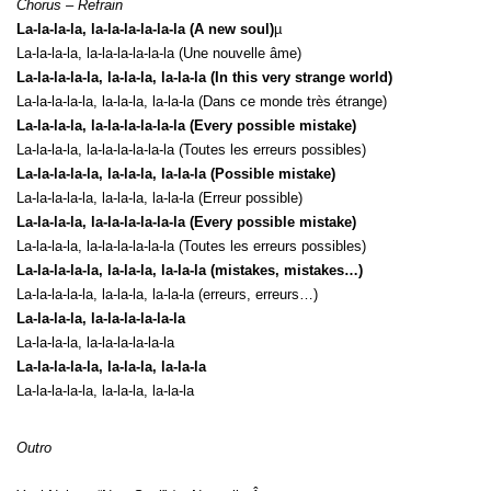
Chorus – Refrain
La-la-la-la, la-la-la-la-la-la (A new soul)
µ
La-la-la-la, la-la-la-la-la-la (Une nouvelle âme)
La-la-la-la-la, la-la-la, la-la-la (In this very strange world)
La-la-la-la-la, la-la-la, la-la-la (Dans ce monde très étrange)
La-la-la-la, la-la-la-la-la-la (Every possible mistake)
La-la-la-la, la-la-la-la-la-la (Toutes les erreurs possibles)
La-la-la-la-la, la-la-la, la-la-la (Possible mistake)
La-la-la-la-la, la-la-la, la-la-la (Erreur possible)
La-la-la-la, la-la-la-la-la-la (Every possible mistake)
La-la-la-la, la-la-la-la-la-la (Toutes les erreurs possibles)
La-la-la-la-la, la-la-la, la-la-la (mistakes, mistakes…)
La-la-la-la-la, la-la-la, la-la-la (erreurs, erreurs…)
La-la-la-la, la-la-la-la-la-la
La-la-la-la, la-la-la-la-la-la
La-la-la-la-la, la-la-la, la-la-la
La-la-la-la-la, la-la-la, la-la-la
Outro