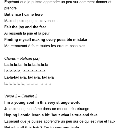
Espérant que je puisse apprendre un peu sur comment donner et
prendre
But since I came here
Mais depuis que je suis venue ici
Felt the joy and the fear
Ai ressenti la joie et la peur
Finding myself making every possible mistake
Me retrouvant à faire toutes les erreurs possibles
Chorus – Refrain (x2)
La-la-la-la, la-la-la-la-la-la
La-la-la-la, la-la-la-la-la-la
La-la-la-la-la, la-la-la, la-la-la
La-la-la-la-la, la-la-la, la-la-la
Verse 2 – Couplet 2
I’m a young soul in this very strange world
Je suis une jeune âme dans ce monde très étrange
Hoping I could learn a bit ’bout what is true and fake
Espérant que je puisse apprendre un peu sur ce qui est vrai et faux
But why all this hate? Try to communicate