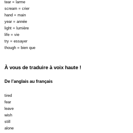
tear = larme
scream = crier
hand = main
year = année
light = lumière
life = vie
try = essayer
though = bien que
À vous de traduire à voix haute !
De l’anglais au français
tired
fear
leave
wish
still
alone