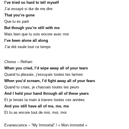
I’ve tried so hard to tell myself
J’ai essayé si dur de me dire
That you’re gone
Que tu es parti
But though you’re still with me
Mais bien que tu sois encore avec moi
I’ve been alone all along
J’ai été seule tout ce temps
Chorus – Refrain
When you cried, I’d wipe away all of your tears
Quand tu pleurais, j’essuyais toutes tes larmes
When you’d scream, I’d fight away all of your fears
Quand tu criais, je chassais toutes tes peurs
And I held your hand through all of these years
Et je tenais ta main à travers toutes ces années
And you still have all of me, me, me
Et tu as encore tout de moi, moi, moi
Evanescence – “My Immortal” / « Mon immortel »