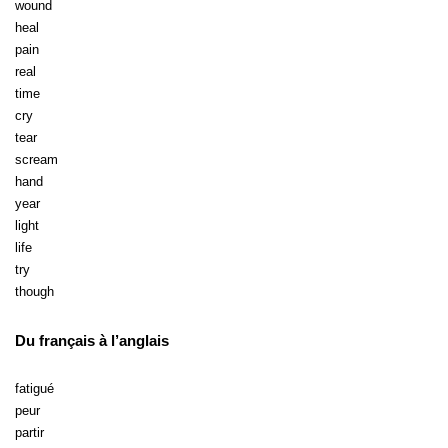
wound
heal
pain
real
time
cry
tear
scream
hand
year
light
life
try
though
Du français à l’anglais
fatigué
peur
partir