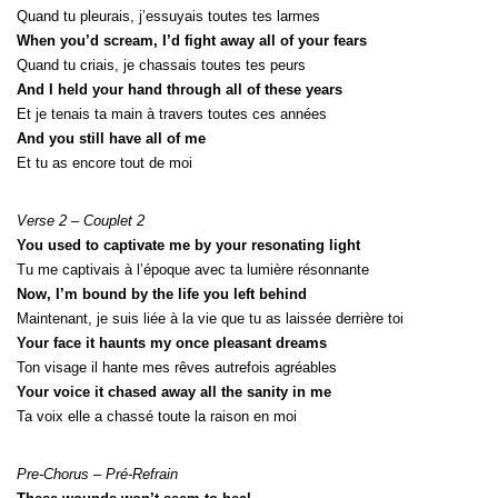
Quand tu pleurais, j’essuyais toutes tes larmes
When you’d scream, I’d fight away all of your fears
Quand tu criais, je chassais toutes tes peurs
And I held your hand through all of these years
Et je tenais ta main à travers toutes ces années
And you still have all of me
Et tu as encore tout de moi
Verse 2 – Couplet 2
You used to captivate me by your resonating light
Tu me captivais à l’époque avec ta lumière résonnante
Now, I’m bound by the life you left behind
Maintenant, je suis liée à la vie que tu as laissée derrière toi
Your face it haunts my once pleasant dreams
Ton visage il hante mes rêves autrefois agréables
Your voice it chased away all the sanity in me
Ta voix elle a chassé toute la raison en moi
Pre-Chorus – Pré-Refrain