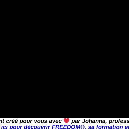
nt créé pour vous avec
par Johanna, profess
 ici pour découvrir FREEDOM©, sa formation e