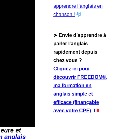
apprendre l’anglais en
chanson !
➤ Envie d’apprendre à
parler l'anglais
rapidement depuis
chez vous ?
Cliquez ici pour
découvrir FREEDOM©,
ma formation en
anglais simple et
efficace (finançable
avec votre CPF).
eure et
n anglais