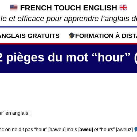
FRENCH TOUCH ENGLISH
e et efficace pour apprendre l’anglais d
ANGLAIS GRATUITS
FORMATION À DIST
 pièges du mot “hour” (
r” en anglais :
nc on ne dit pas “hour”
[haweu]
mais [
aweu
] et “hours” [aweuz]