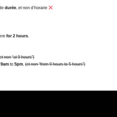
 de
durée
, et non d’horaire
here
for 2 hours.
et non “at 9 hours”)
m
9am
to
5pm
.
(et non “from 9 hours to 5 hours”)