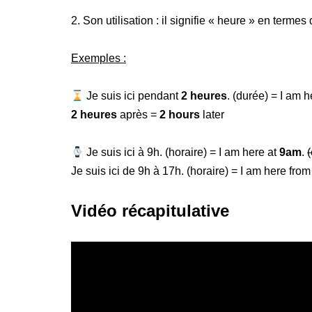
2. Son utilisation : il signifie « heure » en termes
Exemples :
Je suis ici pendant
2 heures
. (durée) = I am 
2 heures
après =
2 hours
later
Je suis ici à 9h. (horaire) = I am here at
9am
.
(
Je suis ici de 9h à 17h. (horaire) = I am here fro
Vidéo récapitulative