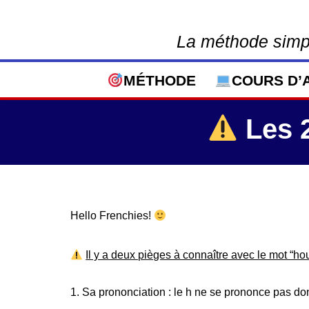
La méthode simpl
Aller
au
contenu
MÉTHODE
COURS D’
Les 2
Hello Frenchies!
Il y a deux pièges à connaître avec le mot “hou
1. Sa prononciation : le h ne se prononce pas do