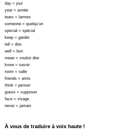
day = jour
year = année
tears = larmes
someone = quelqu’un
special = spécial
keep = garder
tell = dire
well = bon
mean = vouloir dire
know = savoir
room = salle
friends = amis
think = penser
guess = supposer
face = visage
never = jamais
À vous de traduire à voix haute !