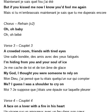
Maintenant je sais quel fou j’ai été
But if you kissed me now I know you’d fool me again
Mais si tu m’embrassais maintenant je sais que tu me duperais encore
Chorus – Refrain (x2)
Oh, oh baby
Oh, oh bébé
Verse 3 – Couplet 3
A crowded room, friends with tired eyes
Une salle bondée, des amis avec des yeux fatigués
I’m hiding from you and your soul of ice
Je me cache de toi et de ton âme de glace
My God, I thought you were someone to rely on
Mon Dieu, j’ai pensé que tu étais quelqu’un sur qui compter
Me? I guess I was a shoulder to cry on
Moi ? Je suppose que j’étais une épaule sur laquelle pleurer
Verse 4 – Couplet 4
A face on a lover with a fire in his heart
Un visage sur un amoureux avec un feu dans son cœur