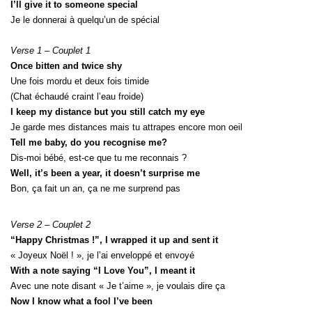
I’ll give it to someone special
Je le donnerai à quelqu’un de spécial
Verse 1 – Couplet 1
Once bitten and twice shy
Une fois mordu et deux fois timide
(Chat échaudé craint l’eau froide)
I keep my distance but you still catch my eye
Je garde mes distances mais tu attrapes encore mon oeil
Tell me baby, do you recognise me?
Dis-moi bébé, est-ce que tu me reconnais ?
Well, it’s been a year, it doesn’t surprise me
Bon, ça fait un an, ça ne me surprend pas
Verse 2 – Couplet 2
“Happy Christmas !”, I wrapped it up and sent it
« Joyeux Noël ! », je l’ai enveloppé et envoyé
With a note saying “I Love You”, I meant it
Avec une note disant « Je t’aime », je voulais dire ça
Now I know what a fool I’ve been