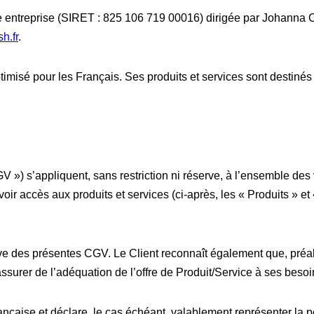
ntreprise (SIRET : 825 106 719 00016) dirigée par Johanna C
h.fr
.
timisé pour les Français. Ses produits et services sont destinés
 ») s’appliquent, sans restriction ni réserve, à l’ensemble des 
avoir accès aux produits et services (ci-après, les « Produits » et
erve des présentes CGV. Le Client reconnaît également que, préa
’assurer de l’adéquation de l’offre de Produit/Service à ses beso
française et déclare, le cas échéant, valablement représenter la 