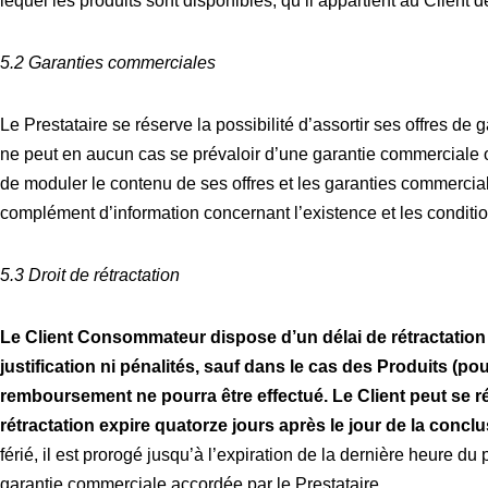
lequel les produits sont disponibles, qu’il appartient au Client de
5.2 Garanties commerciales
Le Prestataire se réserve la possibilité d’assortir ses offres d
ne peut en aucun cas se prévaloir d’une garantie commerciale ou
de moduler le contenu de ses offres et les garanties commerciale
complément d’information concernant l’existence et les condi
5.3 Droit de rétractation
Le Client Consommateur dispose d’un délai de rétractation 
justification ni pénalités, sauf dans le cas des Produits (po
remboursement ne pourra être effectué. Le Client peut se r
rétractation expire quatorze jours après le jour de la conc
férié, il est prorogé jusqu’à l’expiration de la dernière heure d
garantie commerciale accordée par le Prestataire.