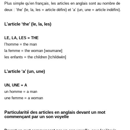
Plus simple qu’en français, les articles en anglais sont au nombre de
deux : ‘the’ (le, la, les = article défini) et ‘a’ (un, une = article indéfini).
L’article ‘the’ (le, la, les)
LE, LA, LES = THE
l’homme = the man
la femme = the woman [woumane]
les enfants = the children [tchildwèn]
L’article ‘a’ (un, une)
UN, UNE = A
un homme = a man
une femme = a woman
Particularité des articles en anglais devant un mot
commençant par un son voyelle