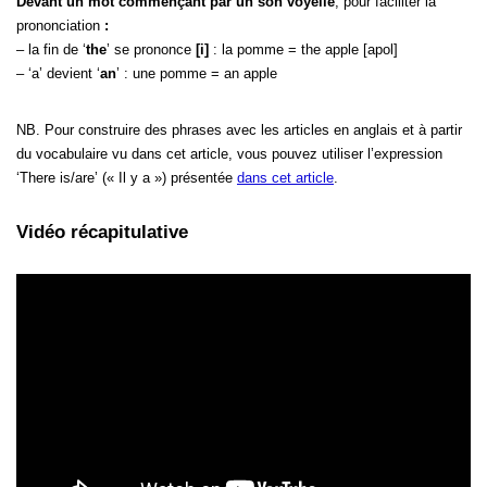
Devant un mot commençant par un son voyelle
, pour faciliter la
prononciation
:
– la fin de ‘
the
’ se prononce
[i]
: la pomme = the apple [apol]
– ‘a’ devient ‘
an
’ : une pomme = an apple
NB. Pour construire des phrases avec les articles en anglais et à partir
du vocabulaire vu dans cet article, vous pouvez utiliser l’expression
‘There is/are’ (« Il y a ») présentée
dans cet article
.
Vidéo récapitulative